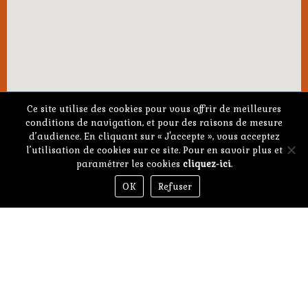
Ce site utilise des cookies pour vous offrir de meilleures
conditions de navigation, et pour des raisons de mesure
Nous trouver
d’audience. En cliquant sur « J'accepte », vous acceptez
l’utilisation de cookies sur ce site. Pour en savoir plus et
paramétrer les cookies
cliquez-ici
.
Téléphone : +33 (0)6 08 81 78 89
Email : sarlbienetresimple@gmail.com
OK
Refuser
Lieu dit Ferrière,
Fongalop 24170 Pays-de-Belvès
Horaires