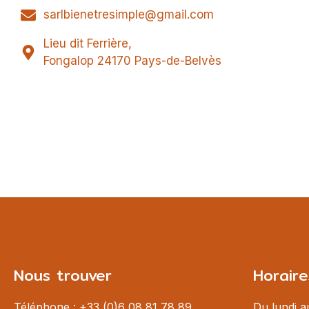
sarlbienetresimple@gmail.com
Lieu dit Ferrière,
Fongalop 24170 Pays-de-Belvès
Nous trouver
Horaire
Téléphone : +33 (0)6 08 81 78 89
Du lundi 