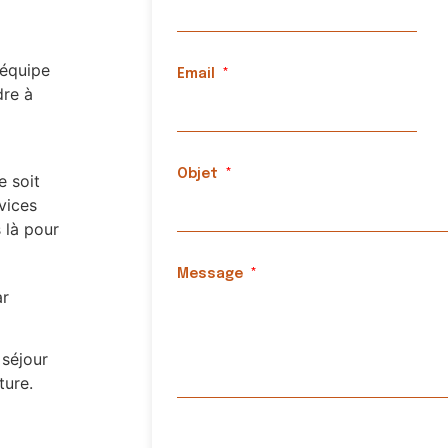
’équipe
Email
dre à
Objet
e soit
vices
 là pour
Message
ar
 séjour
ture.