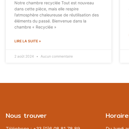
Notre chambre recyclée Tout est nouveau
dans cette pièce, mais elle respire
l’atmosphère chaleureuse de réutilisation des
éléments du passé. Bienvenue dans la
chambre « Recyclée »
LIRE LA SUITE »
2 août 2024
Aucun commentaire
Nous trouver
Horaire
Téléphone : +33 (0)6 08 81 78 89
Du lundi 