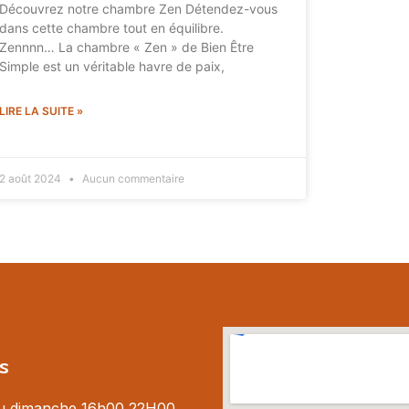
Découvrez notre chambre Zen Détendez-vous
dans cette chambre tout en équilibre.
Zennnn… La chambre « Zen » de Bien Être
Simple est un véritable havre de paix,
LIRE LA SUITE »
2 août 2024
Aucun commentaire
s
au dimanche 16h00 22H00