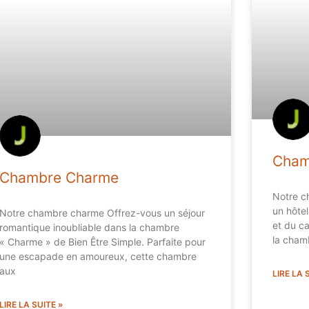
Cham
Chambre Charme
Notre c
un hôtel
Notre chambre charme Offrez-vous un séjour
et du c
romantique inoubliable dans la chambre
la cham
« Charme » de Bien Être Simple. Parfaite pour
une escapade en amoureux, cette chambre
aux
LIRE LA 
LIRE LA SUITE »